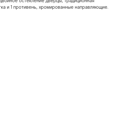
, двойное остекление дверцы, традиционная
етка и 1 противень, хромированные направляющие.