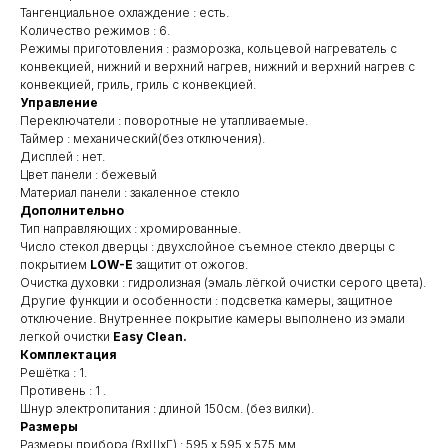
Тангенциальное охлаждение : есть.
Количество режимов : 6.
Режимы приготовления : разморозка, кольцевой нагреватель с
конвекцией, нижний и верхний нагрев, нижний и верхний нагрев с
конвекцией, гриль, гриль с конвекцией.
Управление
Переключатели : поворотные не утапливаемые.
Таймер : механический(без отключения).
Дисплей : нет.
Цвет панели : бежевый
Материал панели : закаленное стекло
Дополнительно
Тип направляющих : хромированные.
Число стекол дверцы : двухслойное съемное стекло дверцы с
покрытием
LOW-E
защитит от ожогов.
Очистка духовки : гидролизная (эмаль лёгкой очистки серого цвета).
Другие функции и особенности : подсветка камеры, защитное
отключение. Внутреннее покрытие камеры выполнено из эмали
легкой очистки
Easy Clean.
Комплектация
Решётка : 1.
Противень : 1 .
Шнур электропитания : длиной 150см. (без вилки).
Размеры
Размеры прибора (ВхШхГ) : 595 х 595 x 575 мм.