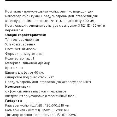
Компактная прямоугольная мойка, отлично подходит для
малогабаритной кухни. Предусмотрены доп. отверстия для
аксессуаров. Вместительная чаша, монтаж в базу 400 мм,.
Комплектация: отводная арматура с выпуском 3 1/2" (D=90мм) и
переливом.
Общие характеристики
Тип : односекционная
Установка : врезная
Цвет : белый хлопок
Форма : прямоугольная
Количество чаш : 1
Материал : литьевой мрамор
Крыло : нет
Ширина шкафа : от 40 см.
Отверстие под смеситель : нет
Предусмотрены доп. отверстия для аксессуаров.(3шт).
Комплектация
Сифон, система выпусков и переливов
инструкция по установке и гарантийный талон.
Габариты
Размеры мойки (ШхГхВ) : 420х510х216 мм.
Размеры чаши (ШхГхВ) : 350х380х200 мм.
Диаметр сливного отверстия : 3 1/2 '(D=90мм).