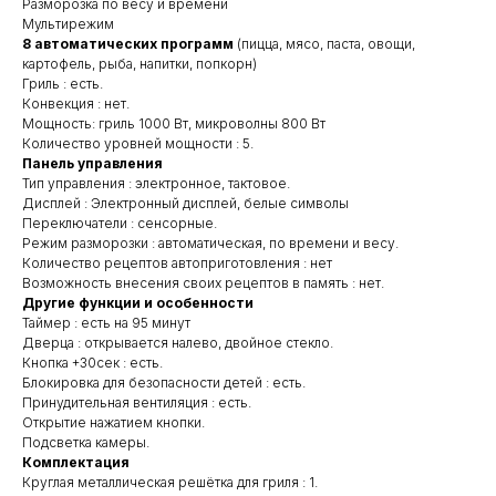
Разморозка по весу и времени
Мультирежим
8 автоматических программ
(пицца, мясо, паста, овощи,
картофель, рыба, напитки, попкорн)
Гриль : есть.
Конвекция : нет.
Мощность: гриль 1000 Вт, микроволны 800 Вт
Количество уровней мощности : 5.
Панель управления
Тип управления : электронное, тактовое.
Дисплей : Электронный дисплей, белые символы
Переключатели : сенсорные.
Режим разморозки : автоматическая, по времени и весу.
Количество рецептов автоприготовления : нет
Возможность внесения своих рецептов в память : нет.
Другие функции и особенности
Таймер : есть на 95 минут
Дверца : открывается налево, двойное стекло.
Кнопка +30сек : есть.
Блокировка для безопасности детей : есть.
Принудительная вентиляция : есть.
Открытие нажатием кнопки.
Подсветка камеры.
Комплектация
Круглая металлическая решётка для гриля : 1.