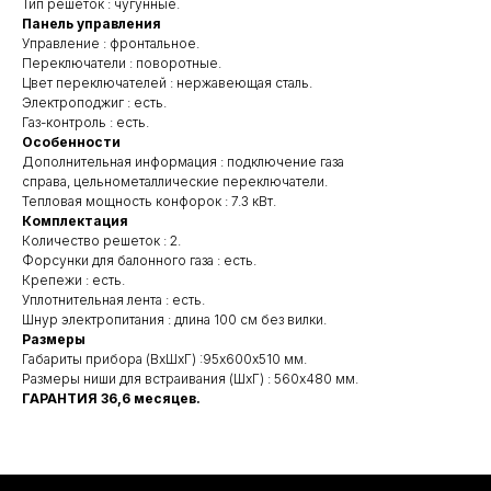
Тип решеток : чугунные.
Панель управления
Управление : фронтальное.
Переключатели : поворотные.
Цвет переключателей : нержавеющая сталь.
Электроподжиг : есть.
Газ-контроль : есть.
Особенности
Дополнительная информация : подключение газа
справа, цельнометаллические переключатели.
Тепловая мощность конфорок : 7.3 кВт.
Комплектация
Количество решеток : 2.
Форсунки для балонного газа : есть.
Крепежи : есть.
Уплотнительная лента : есть.
Шнур электропитания : длина 100 см без вилки.
Размеры
Габариты прибора (ВхШхГ) :95х600х510 мм.
Размеры ниши для встраивания (ШхГ) : 560х480 мм.
ГАРАНТИЯ 36,6 месяцев.