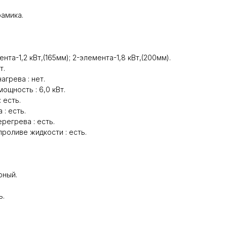
рамика.
та-1,2 кВт,(165мм); 2-элемента-1,8 кВт,(200мм).
т.
агрева : нет.
ощность : 6,0 кВт.
 есть.
: есть.
регрева : есть.
роливе жидкости : есть.
рный.
ь.