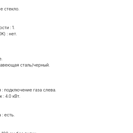
е стекло.
ти : 1.
) : нет.
е.
жавеющая сталь/черный.
: подключение газа слева.
: 4.0 кВт.
: есть.