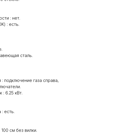
ти : нет.
) : есть.
е.
жавеющая сталь.
: подключение газа справа,
лючатели.
: 6.25 кВт.
: есть.
 100 см без вилки.