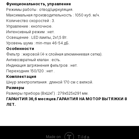
Функциональность, управление
Режимы работы : отвод/циркуляция.
Максимальная производительность : 1050 куб. м/ч.
Количество скоростей : 3.
Управление : кнопочное.
Интенсивный режим : нет.
Освещение : LED лампы, 2х1,5 Вт.
Уровень шума : min-max 46-54 дБ.
Особенности
Фильтр : жировой (4-х слойная алюминиевая сетка).
Антивозвратный клапан : есть.
Индикация загрязнения фильтров : нет.
Переходник 150/120 : нет .
Комплектация
Шнур электропитания : длиной 170 см с вилкой.
Размеры
Размеры прибора (ВхШхГ) : 279х525х291 мм.
ГАРАНТИЯ 36,6 месяцев.ГАРАНТИЯ НА МОТОР ВЫТЯЖКИ 8
ЛЕТ.
Tilda
Made on