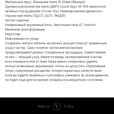
Мебельный брус, Фанерная плита 15-20мм (Фанера)
Древесноволокнистая плита (ДВП) Сухой брус (8-10% влажности)
хвойных пород дерева (Сосна, Ель) Ламинированная древесно -
стружечная плита (ЛДСП, ДСП, ЛМДФ)
Настил сидения
Независимый пружинный блок, Эластичная пена ST, Hollcon
Механизм трансформации
Еврософа
Информация по уходу
Сохранить мягкую мебель как можно дольше помогут правильный
уход и чистка. Само понятие чистки мягкой мебели
предусматривает разные специальные процедуры. Самая главная
из них — текущий уход. Имеется ввиду своевременная очистка
всех поверхностей от пыли.Также важно оперативно удалять
любые возможные загрязнения, чтобы не допустить образования
пятен, помутнения расцветки, потери первичных свойств ткани.
Если вы будете правильно и регулярно ухаживать за своим диваном,
он будет еще долгое время оставаться в аккуратном состоянии.
Tilda
Made on