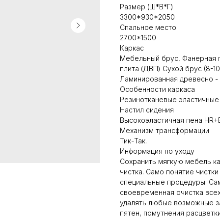
Размер (Ш*В*Г)
3300*930*2050
Спальное место
2700*1500
Каркас
Мебельный брус, Фанерная 
плита (ДВП) Сухой брус (8-1
Ламинированная древесно -
Особенности каркаса
Резинотканевые эластичные 
Настил сидения
Высокоэластичная пена HR+El
Механизм трансформации
Тик-Так.
Информация по уходу
Сохранить мягкую мебель ка
чистка. Само понятие чистк
специальные процедуры. Сам
своевременная очистка всех
удалять любые возможные за
пятен, помутнения расцветки