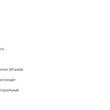
co.
ner (Италия).
не входит.
атуральный.