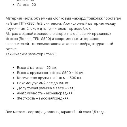
Латекс - 20
Материал чехла: объёмный хлопковый жаккард/ трикотаж простеган
на 8 мм,ППУ+250 г/м2 синтепона. Изоляционный материал между
пружинным блоком и наполнителем термовойлок.
Матрас с разной жесткостью сторон на основании пружинных
блоков (Bonnel, TFK, S500) и современных материалов
наполнителей - латексированная кокосовая койра, натуральный
латекс.
Технические характеристики:
Высота матраса – 22 см.
Высота пружинного блока S500 – 14 см.
Количество пружин на 1 кв.м. – 500 шт.
Рекомендуемый вес до 150 кг.
Допустимая разница в весе – нет.
Анатомичность – низкая/средняя.
Жесткость – высокая/средняя.
Все матрасы сертифицированы, гарантийный срок 1,5 года.