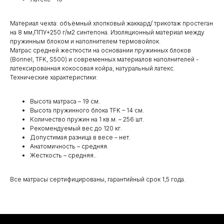
Материал чехла: объёмный хлопковый жаккард/ трикотаж простеган
на 8 мм,ППУ+250 г/м2 синтепона. Изоляционный материал между
пружинным блоком и наполнителем термовойлок.
Матрас средней жесткости на основании пружинных блоков
(Bonnel, TFK, S500) и современных материалов наполнителей -
латексированная кокосовая койра, натуральный латекс.
Технические характеристики:
Высота матраса – 19 см.
Высота пружинного блока TFK – 14 см.
Количество пружин на 1 кв.м. – 256 шт.
Рекомендуемый вес до 120 кг.
Допустимая разница в весе – нет.
Анатомичность – средняя.
Жесткость – средняя..
Все матрасы сертифицированы, гарантийный срок 1,5 года.