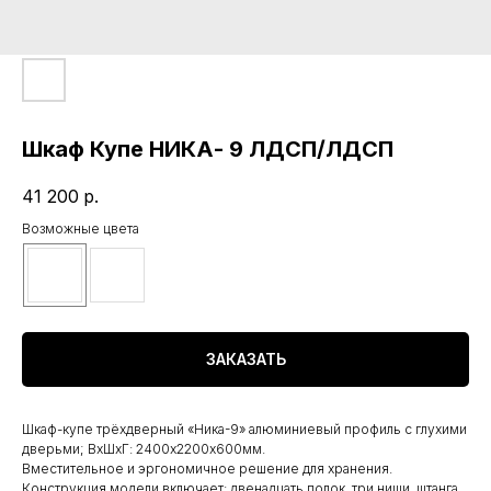
Шкаф Купе НИКА- 9 ЛДСП/ЛДСП
41 200
р.
Возможные цвета
ЗАКАЗАТЬ
Шкаф-купе трёхдверный «Ника-9» алюминиевый профиль с глухими
дверьми; ВхШхГ: 2400х2200х600мм.
Вместительное и эргономичное решение для хранения.
Конструкция модели включает: двенадцать полок, три ниши, штанга