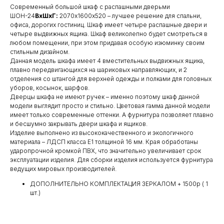
Современный большой шкаф с распашными дверьми
ШОН-24
ВхШхГ:
2070х1600х520 – лучшее решение для спальни,
офиса, дорогих гостиниц. Шкаф имеет четыре распашные двери и
четыре выдвижных ящика. Шкаф великолепно будет смотреться в
любом помещении, при этом придавая особую изюминку своим
стильным дизайном.
Данная модель шкафа имеет 4 вместительных выдвижных ящика,
плавно передвигающихся на шариковых направляющих, и 2
отделения со штангой для верхней одежды и полками для головных
уборов, косынок, шарфов.
Дверцы шкафа не имеют ручек – именно поэтому шкаф данной
модели выглядит просто и стильно. Цветовая гамма данной модели
имеет только современные оттенки. А фурнитура позволяет плавно
и бесшумно закрывать двери шкафа и ящиков.
Изделие выполнено из высококачественного и экологичного
материала – ЛДСП класса Е1 толщиной 16 мм. Края обработаны
ударопрочной кромкой ПВХ, что значительно увеличивает срок
эксплуатации изделия. Для сборки изделия используется фурнитура
ведущих мировых производителей.
ДОПОЛНИТЕЛЬНО КОМПЛЕКТАЦИЯ ЗЕРКАЛОМ + 1500р ( 1
шт.)