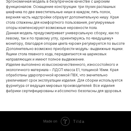
Эргономичная модель в безупречном качестве с широким
функционалом. Оснащение конструкции: три глухих распашных
шкафчика по две вместительные ниши в каждом, пять полок,
верхняя часть надстройки образует дополнительную нишу. Края
стола сглажены для комфортного пользования, регулируемые
опоры компенсируют возможные неровности пола.
Данная модель предусматривает универсальную сборку, как по
левому, так и по правому углу, ориентируясь по «ведущему»
монитору, благодаря опорам цвета «хром» регулируется по высоте
Дополнительно возможно приобрести модуль- выдвижные ящики.
Ящики стола плавного хода, передвигаются на шариковых
направляющих и имеют полное выдвижение.
Изделие выполнено из высококачественного, износостойкого и
экологичного материала – ЛДСП класса Е1, толщиной 16мм. Края
обработаны ударопрочной кромкой ПВХ, что значительно
увеличивает срок эксплуатации изделия. Для сборки используется
фурнитура от ведущих мировых производителей. Все изделия
фабрики сертифицированы и абсолютно безопасны для здоровья.
Tilda
Made on