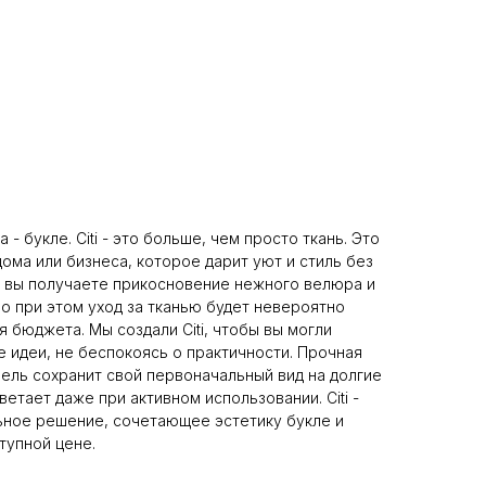
а - букле. Citi - это больше, чем просто ткань. Это
ома или бизнеса, которое дарит уют и стиль без
: вы получаете прикосновение нежного велюра и
но при этом уход за тканью будет невероятно
я бюджета. Мы создали Citi, чтобы вы могли
е идеи, не беспокоясь о практичности. Прочная
бель сохранит свой первоначальный вид на долгие
ветает даже при активном использовании. Citi -
ьное решение, сочетающее эстетику букле и
тупной цене.