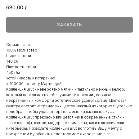
680,00
р.
ЗАКАЗАТЬ
Состав ткани
100% Полиэстер
Ширина ткани
140 см
Плотность ткани
450 г/м²
Устойчивость к истиранию
> 100000 по тесту Мартиндейл
Коллекция Brut - невероятно мягкий и тактильно нежный велюр,
который воплощает в себе лучшие технологии , создавая
несравненный комфорт и эстетическое удовольствие. Цветовая
палитра состоит из трендовых цветов, каждый из которых тщательно
подобран, чтобы удовлетворить самые изысканные вкусы.
Коллекция Brut прекрасно впишется как в современные стили -
такие как лофт, кантри, модерн, минимализм, так и в классически
интерьеры. Позвольте Коллекции Brut воплотить Вашу мечту о
прекрасном и добавить неповторимое очарование в ваш