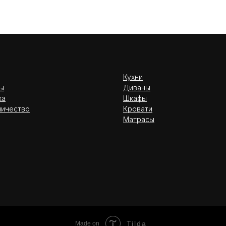
Кухни
ы
Диваны
ка
Шкафы
ничество
Кровати
Матрасы
Tilda
Made on