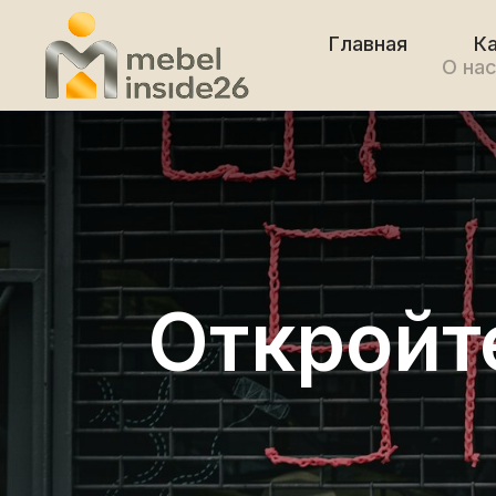
Главная
К
О на
Откройт