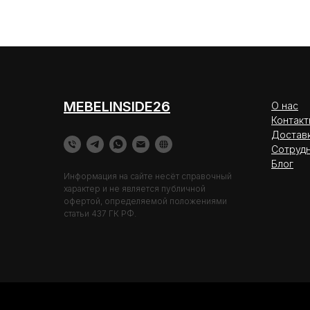
MEBELINSIDE26
О нас
Контакт
Достав
Сотруд
Блог
Информация на сайте несёт справочный
характер и не является публичной
офертой, определяемой положениями
статьи 437 ГК РФ.