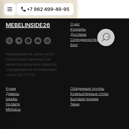
+7 962 499-49-95
MEBELINSIDE26
О нас
Контакты
Доставка
Сотрудничество
Блог
Информация на сайте несёт
справочный характер и не
является публичной офертой,
определяемой положениями
статьи 437 ГК РФ.
Кухни
Обеденные группы
Диваны
Компьютерные столы
Шкафы
Бытовая техника
Кровати
Ткани
Матрасы