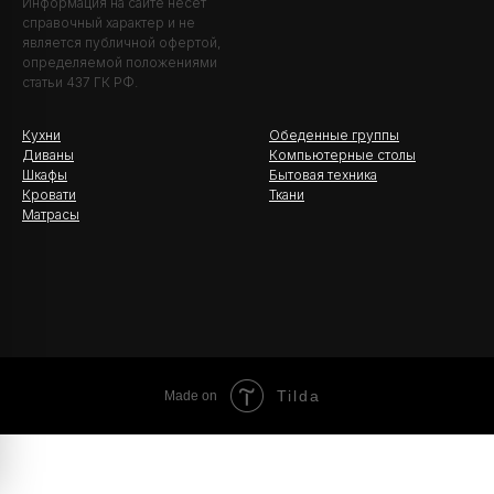
Информация на сайте несёт
справочный характер и не
является публичной офертой,
определяемой положениями
статьи 437 ГК РФ.
Кухни
Обеденные группы
Диваны
Компьютерные столы
Шкафы
Бытовая техника
Кровати
Ткани
Матрасы
Tilda
Made on