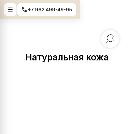
+7 962 499-49-95
Главная
/
Каталог
/
Мебельные ткани
/
Натуральная кожа
Натуральная кожа